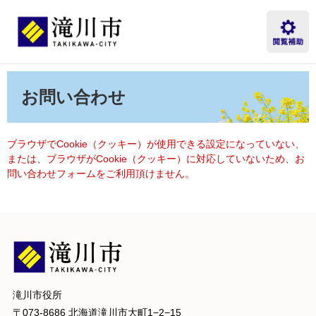
ペ
メ
ー
ニ
ジ
ュ
の
ー
先
を
本
頭
飛
文
お問い合わせ
で
ば
す。
し
て
本
ブラウザでCookie（クッキー）が使用できる設定になっていない、
文
または、ブラウザがCookie（クッキー）に対応していないため、お
へ
問い合わせフォームをご利用頂けません。
滝川市役所
〒073-8686 北海道滝川市大町1−2−15