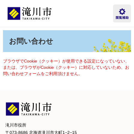
ペ
メ
ー
ニ
ジ
ュ
の
ー
先
を
本
頭
飛
文
お問い合わせ
で
ば
す。
し
て
本
ブラウザでCookie（クッキー）が使用できる設定になっていない、
文
または、ブラウザがCookie（クッキー）に対応していないため、お
へ
問い合わせフォームをご利用頂けません。
滝川市役所
〒073-8686 北海道滝川市大町1−2−15