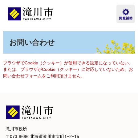
ペ
メ
ー
ニ
ジ
ュ
の
ー
先
を
本
頭
飛
文
お問い合わせ
で
ば
す。
し
て
本
ブラウザでCookie（クッキー）が使用できる設定になっていない、
文
または、ブラウザがCookie（クッキー）に対応していないため、お
へ
問い合わせフォームをご利用頂けません。
滝川市役所
〒073-8686 北海道滝川市大町1−2−15